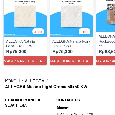
3 foto
3 foto
ALLEGRA 
ALLEGRA Natalia
ALLEGRA Natalia Ivory
Rockwood
Griss 50x50 KW I
50x50 KW I
***
Rp75,300
Rp75,300
Rp88,6
MASUKKAN KE KERANJANG
MASUKKAN KE KERANJANG
KOKOH
/
ALLEGRA
/
ALLEGRA Misano Light Crema 50x50 KW I
CONTACT US
Alamat
Jl AA Gde Ngurah 128,