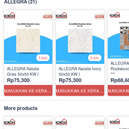
ALLEGRA
(21)
3 foto
3 foto
ALLEGRA 
ALLEGRA Natalia
ALLEGRA Natalia Ivory
Rockwood
Griss 50x50 KW I
50x50 KW I
***
Rp75,300
Rp75,300
Rp88,6
MASUKKAN KE KERANJANG
MASUKKAN KE KERANJANG
More products