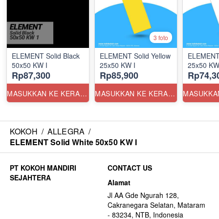
3 foto
ELEMENT Solid Black
ELEMENT Solid Yellow
ELEMENT 
50x50 KW I
25x50 KW I
25x50 KW
Rp87,300
Rp85,900
Rp74,3
MASUKKAN KE KERANJANG
MASUKKAN KE KERANJANG
KOKOH
/
ALLEGRA
/
ELEMENT Solid White 50x50 KW I
CONTACT US
Alamat
Jl AA Gde Ngurah 128,
Cakranegara Selatan, Mataram
- 83234, NTB, Indonesia