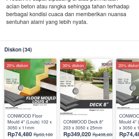
acian beton atau rangka sehingga tahan terhadap
berbagai kondisi cuaca dan memberikan nuansa
sentuhan alami yang lebih nyata.
Diskon
(34)
20% diskon
30% diskon
20% disko
CONWOOD Floor
CONWOOD
Mould 4" (Louis) 102 x
CONWOOD Deck 8"
Mould 4" 
3050 x 11mm
203 x 3050 x 25mm
x 3050 x
Rp74,480
Rp349,020
Rp74,4
Rp93,100
Rp498,600