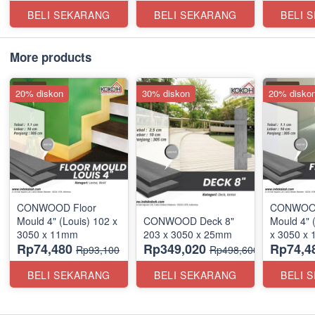
BELI SEKARANG
BELI SEKARANG
BELI 
More products
20% diskon
30% diskon
20% disko
CONWOOD Floor
CONWOOD
Mould 4" (Louis) 102 x
CONWOOD Deck 8"
Mould 4" 
3050 x 11mm
203 x 3050 x 25mm
x 3050 x
Rp74,480
Rp349,020
Rp74,4
Rp93,100
Rp498,600
BELI SEKARANG
BELI SEKARANG
BELI 