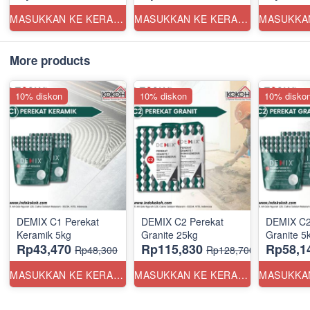
MASUKKAN KE KERANJANG
MASUKKAN KE KERANJANG
More products
10% diskon
10% diskon
10% disko
DEMIX C1 Perekat
DEMIX C2 Perekat
DEMIX C2
Keramik 5kg
Granite 25kg
Granite 5
Rp43,470
Rp115,830
Rp58,1
Rp48,300
Rp128,700
MASUKKAN KE KERANJANG
MASUKKAN KE KERANJANG