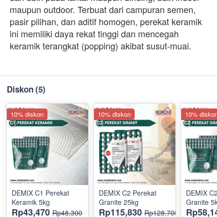
maupun outdoor. Terbuat dari campuran semen,
pasir pilihan, dan aditif homogen, perekat keramik
ini memiliki daya rekat tinggi dan mencegah
keramik terangkat (popping) akibat susut-muai.
Diskon
(5)
10% diskon
10% diskon
10% disko
DEMIX C1 Perekat
DEMIX C2 Perekat
DEMIX C2
Keramik 5kg
Granite 25kg
Granite 5
Rp43,470
Rp115,830
Rp58,1
Rp48,300
Rp128,700