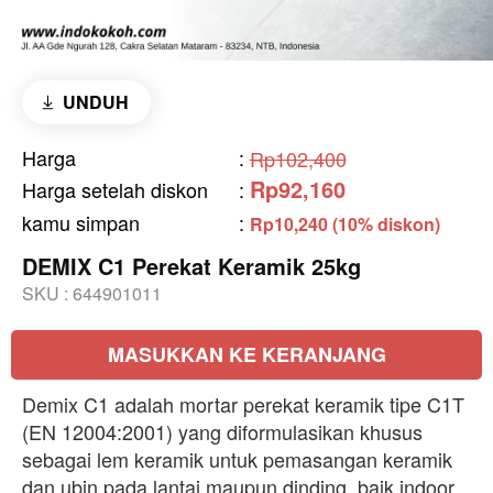
UNDUH
Harga
:
Rp102,400
Rp92,160
Harga setelah diskon
:
kamu simpan
:
Rp10,240 (10% diskon)
DEMIX C1 Perekat Keramik 25kg
SKU :
644901011
MASUKKAN KE KERANJANG
Demix C1 adalah mortar perekat keramik tipe C1T
(EN 12004:2001) yang diformulasikan khusus
sebagai lem keramik untuk pemasangan keramik
dan ubin pada lantai maupun dinding, baik indoor