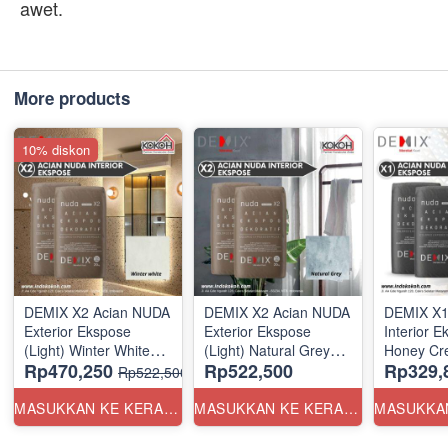
awet.
More products
10% diskon
DEMIX X2 Acian NUDA
DEMIX X2 Acian NUDA
DEMIX X1
Exterior Ekspose
Exterior Ekspose
Interior E
(Light) Winter White
(Light) Natural Grey
Honey Cr
Rp470,250
Rp522,500
Rp329,
20kg
20kg
Rp522,500
MASUKKAN KE KERANJANG
MASUKKAN KE KERANJANG