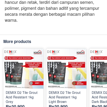
hancur dan retak, terdiri dari campuran semen,
polimer, pigment dan bahan aditif yang tercampur
secara merata dengan berbagai macam pilihan
warna.
More products
DEMIX D2 Tile Grout
DEMIX D2 Tile Grout
DEMIX D2 
Acid Resistant 1kg
Acid Resistant 1kg
Acid Resi
Grey
Light Brown
Dark Blac
Rp30,900
Rp30,900
Rp30,9