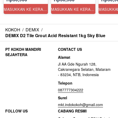
MASUKKAN KE KERANJANG
MASUKKAN KE KERANJANG
KOKOH
/
DEMIX
/
DEMIX D2 Tile Grout Acid Resistant 1kg Sky Blue
CONTACT US
Alamat
Jl AA Gde Ngurah 128,
Cakranegara Selatan, Mataram
- 83234, NTB, Indonesia
Telepon
087777304222
Surel
mkt.indokokoh@gmail.com
FOLLOW US
CABANG RESMI