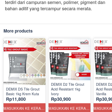
terdiri dari campuran semen, polimer, pigment dan
bahan aditif yang tercampur secara merata.
More products
DEMIX D2 Tile Grout
DEMIX D2 
DEMIX DS Tile Grout
Acid Resistant 1kg
Acid Resi
Basic 1kg Krem Kuta
Ivory
Vanilla
Rp11,800
Rp30,900
Rp30,9
MASUKKAN KE KERANJANG
MASUKKAN KE KERANJANG