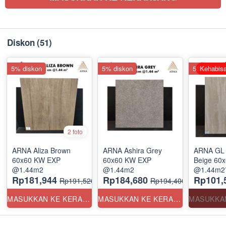
Diskon
(51)
5% diskon
5% diskon
50% disko
Kehabisa
2 foto
ARNA Aliza Brown
ARNA Ashira Grey
ARNA GL 
60x60 KW EXP
60x60 KW EXP
Beige 60
@1.44m2
@1.44m2
@1.44m2*
Rp181,944
Rp184,680
Rp101,
Rp191,520
Rp194,400
MASUKKAN KE KERANJANG
MASUKKAN KE KERANJANG