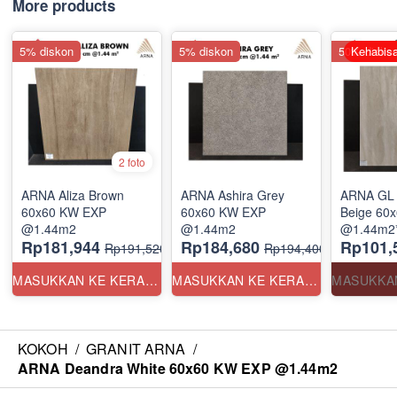
More products
5% diskon
5% diskon
50% disko
Kehabisa
2 foto
ARNA Aliza Brown
ARNA Ashira Grey
ARNA GL 
60x60 KW EXP
60x60 KW EXP
Beige 60
@1.44m2
@1.44m2
@1.44m2*
Rp181,944
Rp184,680
Rp101,
Rp191,520
Rp194,400
MASUKKAN KE KERANJANG
MASUKKAN KE KERANJANG
KOKOH
/
GRANIT ARNA
/
ARNA Deandra White 60x60 KW EXP @1.44m2