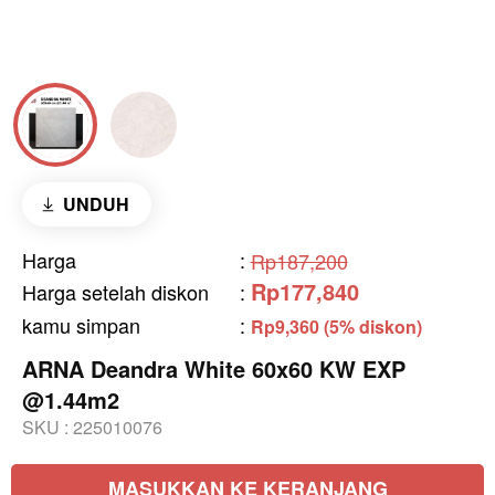
UNDUH
Harga
:
Rp187,200
Rp177,840
Harga setelah diskon
:
kamu simpan
:
Rp9,360 (5% diskon)
ARNA Deandra White 60x60 KW EXP
@1.44m2
SKU :
225010076
MASUKKAN KE KERANJANG