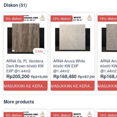
Diskon
(51)
5% diskon
10% diskon
10% disko
3 foto
ARNA GL PL Vandana
ARNA Anuva White
ARNA Anu
Dark Brown 60x60 KW
60x60 KW EXP
60x60 KW
EXP @1.44m2
@1.44m2
@1.44m2
Rp205,200
Rp168,480
Rp168,
Rp216,000
Rp187,200
MASUKKAN KE KERANJANG
MASUKKAN KE KERANJANG
More products
5% diskon
10% diskon
10% disko