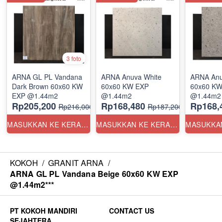
3 foto
ARNA GL PL Vandana
ARNA Anuva White
ARNA Anu
Dark Brown 60x60 KW
60x60 KW EXP
60x60 KW
EXP @1.44m2
@1.44m2
@1.44m2
Rp205,200
Rp168,480
Rp168,
Rp216,000
Rp187,200
MASUKKAN KE KERANJANG
MASUKKAN KE KERANJANG
KOKOH
/
GRANIT ARNA
/
ARNA GL PL Vandana Beige 60x60 KW EXP
@1.44m2***
CONTACT US