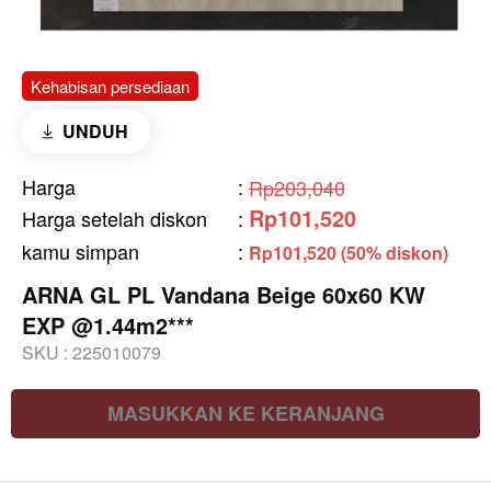
Kehabisan persediaan
UNDUH
Harga
:
Rp203,040
Rp101,520
Harga setelah diskon
:
kamu simpan
:
Rp101,520 (50% diskon)
ARNA GL PL Vandana Beige 60x60 KW
EXP @1.44m2***
SKU :
225010079
MASUKKAN KE KERANJANG