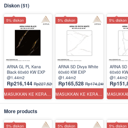
Diskon
(51)
5% diskon
5% diskon
5% diskon
ARNA GL PL Kana
ARNA SD Divya White
ARNA SD 
Black 60x60 KW EXP
60x60 KW EXP
60x60 KW
@1.44m2
@1.44m2
@1.44m2
Rp216,144
Rp165,528
Rp151,
Rp227,520
Rp174,240
MASUKKAN KE KERANJANG
MASUKKAN KE KERANJANG
More products
5% diskon
5% diskon
5% diskon