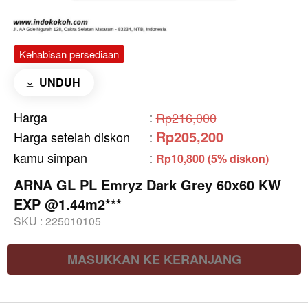
Kehabisan persediaan
UNDUH
Harga
:
Rp216,000
Rp205,200
Harga setelah diskon
:
kamu simpan
:
Rp10,800 (5% diskon)
ARNA GL PL Emryz Dark Grey 60x60 KW
EXP @1.44m2***
SKU :
225010105
MASUKKAN KE KERANJANG