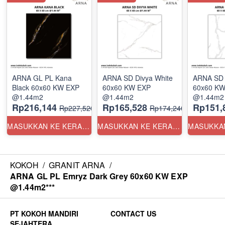
ARNA GL PL Kana
ARNA SD Divya White
ARNA SD 
Black 60x60 KW EXP
60x60 KW EXP
60x60 KW
@1.44m2
@1.44m2
@1.44m2
Rp216,144
Rp165,528
Rp151,
Rp227,520
Rp174,240
MASUKKAN KE KERANJANG
MASUKKAN KE KERANJANG
KOKOH
/
GRANIT ARNA
/
ARNA GL PL Emryz Dark Grey 60x60 KW EXP
@1.44m2***
CONTACT US