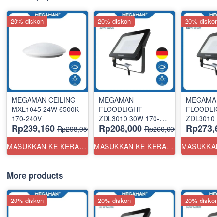
20% diskon
20% diskon
20% disko
MEGAMAN CEILING
MEGAMAN
MEGAMA
MXL1045 24W 6500K
FLOODLIGHT
FLOODLI
170-240V
ZDL3010 30W 170-
ZDL3010 
Rp239,160
Rp208,000
Rp273,
240V 6500K
240V 6
Rp298,950
Rp260,000
MASUKKAN KE KERANJANG
MASUKKAN KE KERANJANG
More products
20% diskon
20% diskon
20% disko