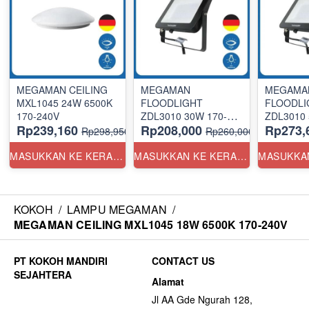
MEGAMAN CEILING
MEGAMAN
MEGAMA
MXL1045 24W 6500K
FLOODLIGHT
FLOODLI
170-240V
ZDL3010 30W 170-
ZDL3010 
Rp239,160
Rp208,000
Rp273,
240V 6500K
240V 6
Rp298,950
Rp260,000
MASUKKAN KE KERANJANG
MASUKKAN KE KERANJANG
KOKOH
/
LAMPU MEGAMAN
/
MEGAMAN CEILING MXL1045 18W 6500K 170-240V
CONTACT US
Alamat
Jl AA Gde Ngurah 128,