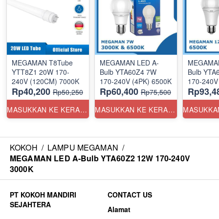
MEGAMAN T8Tube
MEGAMAN LED A-
MEGAMAN
YTT8Z1 20W 170-
Bulb YTA60Z4 7W
Bulb YTA
240V (120CM) 7000K
170-240V (4PK) 6500K
170-240V
Rp40,200
Rp60,400
Rp93,4
Rp50,250
Rp75,500
MASUKKAN KE KERANJANG
MASUKKAN KE KERANJANG
KOKOH
/
LAMPU MEGAMAN
/
MEGAMAN LED A-Bulb YTA60Z2 12W 170-240V
3000K
CONTACT US
Alamat