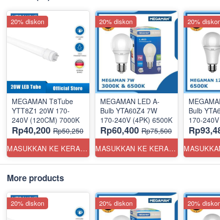
20% diskon
20% diskon
20% disko
MEGAMAN T8Tube
MEGAMAN LED A-
MEGAMAN
YTT8Z1 20W 170-
Bulb YTA60Z4 7W
Bulb YTA
240V (120CM) 7000K
170-240V (4PK) 6500K
170-240V
Rp40,200
Rp60,400
Rp93,4
Rp50,250
Rp75,500
MASUKKAN KE KERANJANG
MASUKKAN KE KERANJANG
More products
20% diskon
20% diskon
20% disko