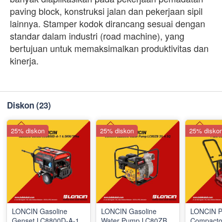
paving block, konstruksi jalan dan pekerjaan sipil
lainnya. Stamper kodok dirancang sesuai dengan
standar dalam industri (road machine), yang
bertujuan untuk memaksimalkan produktivitas dan
kinerja.
Diskon
(23)
25% diskon
25% diskon
25% disko
LONCIN Gasoline
LONCIN Gasoline
LONCIN P
Genset LC8800D-A-1
Water Pump LC80ZB
Compacto