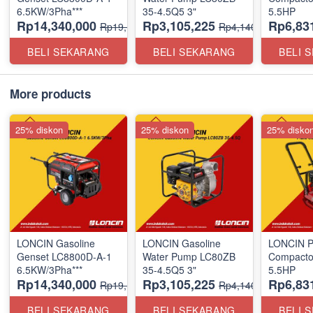
6.5KW/3Pha***
35-4.5Q5 3"
5.5HP
Rp14,340,000
Rp3,105,225
Rp6,83
Rp19,120,000
Rp4,140,300
BELI SEKARANG
BELI SEKARANG
BELI 
More products
25% diskon
25% diskon
25% disko
LONCIN Gasoline
LONCIN Gasoline
LONCIN P
Genset LC8800D-A-1
Water Pump LC80ZB
Compacto
6.5KW/3Pha***
35-4.5Q5 3"
5.5HP
Rp14,340,000
Rp3,105,225
Rp6,83
Rp19,120,000
Rp4,140,300
BELI SEKARANG
BELI SEKARANG
BELI 