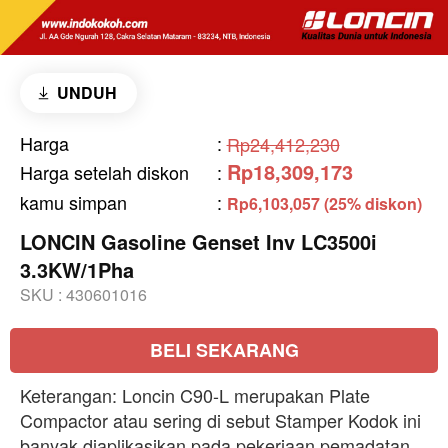
UNDUH
Harga
:
Rp24,412,230
Rp18,309,173
Harga setelah diskon
:
kamu simpan
:
Rp6,103,057 (25% diskon)
LONCIN Gasoline Genset Inv LC3500i
3.3KW/1Pha
SKU :
430601016
BELI SEKARANG
Keterangan: Loncin C90-L merupakan Plate
Compactor atau sering di sebut Stamper Kodok ini
banyak diaplikasikan pada pekerjaan pemadatan