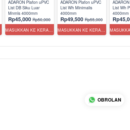
ADARON Plafon uPVC
ADARON Plafon uPVC
ADARON 
List DB Siku Luar
List Wh Minimalis
List Wh P
Mnmls 4000mm
4000mm
4000mm
Rp45,000
Rp49,500
Rp45,0
Rp50,000
Rp55,000
ANG
MASUKKAN KE KERANJANG
MASUKKAN KE KERANJANG
OBROLAN