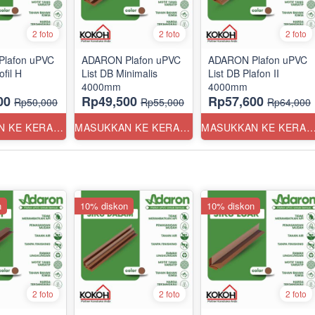
2 foto
2 foto
2 foto
lafon uPVC
ADARON Plafon uPVC
ADARON Plafon uPVC
ofil H
List DB Minimalis
List DB Plafon II
4000mm
4000mm
00
Rp49,500
Rp57,600
Rp50,000
Rp55,000
Rp64,000
MASUKKAN KE KERANJANG
MASUKKAN KE KERANJANG
MASUKKAN KE KERANJ
n
10% diskon
10% diskon
2 foto
2 foto
2 foto