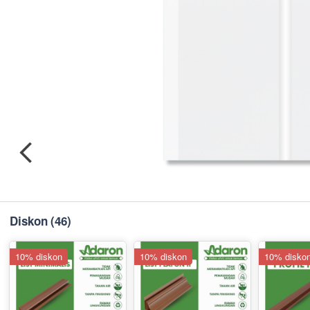
Diskon
(46)
10% diskon
10% diskon
10% disko