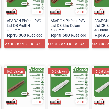
2 foto
2 foto
ADARON Plafon uPVC
ADARON Plafon uPVC
ADARON 
List DB Profil H
List DB Siku Dalam
List DB S
4000mm
4000mm
4000mm
Rp45,000
Rp49,500
Rp49,5
Rp50,000
Rp55,000
ANG
MASUKKAN KE KERANJANG
MASUKKAN KE KERANJANG
10% diskon
10% diskon
10% disko
2 foto
2 foto