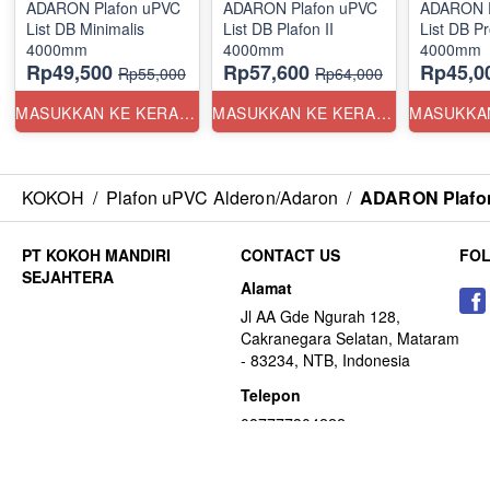
ADARON Plafon uPVC
ADARON Plafon uPVC
ADARON P
List DB Minimalis
List DB Plafon II
List DB Pr
4000mm
4000mm
4000mm
Rp49,500
Rp57,600
Rp45,0
Rp55,000
Rp64,000
MASUKKAN KE KERANJANG
MASUKKAN KE KERANJANG
KOKOH
/
Plafon uPVC Alderon/Adaron
/
ADARON Plafon
CONTACT US
FO
Alamat
Jl AA Gde Ngurah 128,
Cakranegara Selatan, Mataram
- 83234, NTB, Indonesia
Telepon
087777304222
Surel
mkt.indokokoh@gmail.com