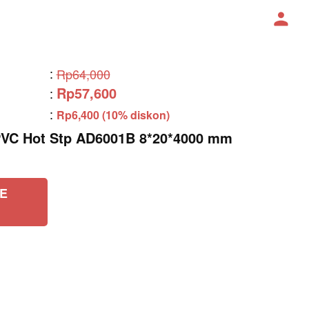
:
Rp64,000
Rp57,600
:
:
Rp6,400 (10% diskon)
VC Hot Stp AD6001B 8*20*4000 mm
E