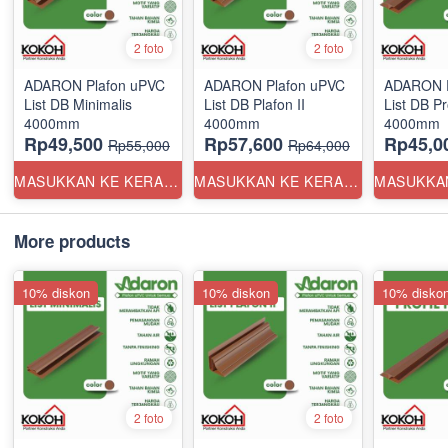
2 foto
2 foto
ADARON Plafon uPVC
ADARON Plafon uPVC
ADARON P
List DB Minimalis
List DB Plafon II
List DB Pr
4000mm
4000mm
4000mm
Rp49,500
Rp57,600
Rp45,0
Rp55,000
Rp64,000
MASUKKAN KE KERANJANG
MASUKKAN KE KERANJANG
More products
10% diskon
10% diskon
10% disko
2 foto
2 foto