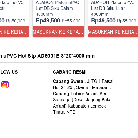
lafon uPVC
ADARON Plafon uPVC
ADARON Plafon uPVC
ofil H
List DB Siku Dalam
List DB Siku Luar
4000mm
4000mm
00
Rp49,500
Rp49,500
Rp50,000
Rp55,000
Rp55,000
MASUKKAN KE KERANJANG
MASUKKAN KE KERANJANG
MASUKKAN KE KERANJ
 uPVC Hot Stp AD6001B 8*20*4000 mm
LLOW US
CABANG RESMI