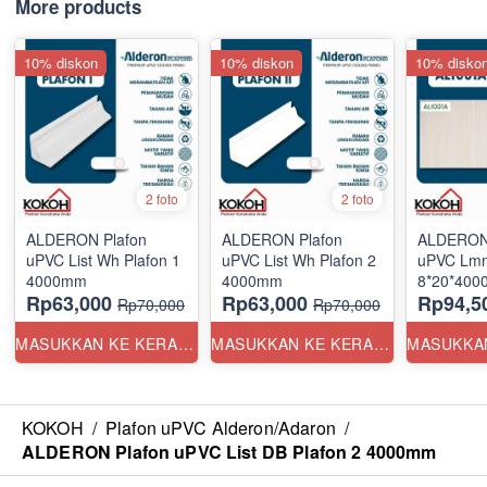
More products
10% diskon
10% diskon
10% disko
2 foto
2 foto
ALDERON Plafon
ALDERON Plafon
ALDERON 
uPVC List Wh Plafon 1
uPVC List Wh Plafon 2
uPVC Lmn
4000mm
4000mm
8*20*400
Rp63,000
Rp63,000
Rp94,5
Rp70,000
Rp70,000
MASUKKAN KE KERANJANG
MASUKKAN KE KERANJANG
KOKOH
/
Plafon uPVC Alderon/Adaron
/
ALDERON Plafon uPVC List DB Plafon 2 4000mm