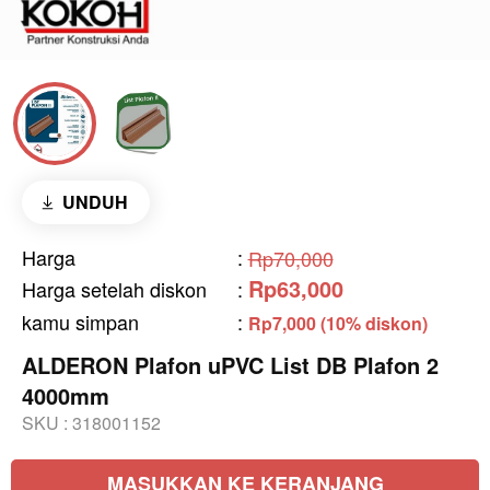
UNDUH
Harga
:
Rp70,000
Rp63,000
Harga setelah diskon
:
kamu simpan
:
Rp7,000 (10% diskon)
ALDERON Plafon uPVC List DB Plafon 2
4000mm
SKU :
318001152
MASUKKAN KE KERANJANG