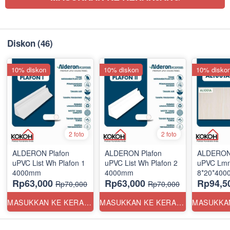
Diskon
(46)
10% diskon
10% diskon
10% disko
2 foto
2 foto
ALDERON Plafon
ALDERON Plafon
ALDERON 
uPVC List Wh Plafon 1
uPVC List Wh Plafon 2
uPVC Lmn
4000mm
4000mm
8*20*400
Rp63,000
Rp63,000
Rp94,5
Rp70,000
Rp70,000
MASUKKAN KE KERANJANG
MASUKKAN KE KERANJANG