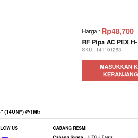
Rp48,700
Harga
:
RF Pipa AC PEX H-
SKU :
141101263
MASUKKAN K
KERANJANG
8" (14UNF) @1Mtr
LLOW US
CABANG RESMI