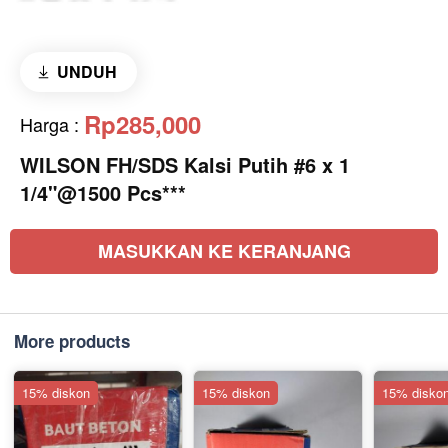
UNDUH
Rp285,000
Harga
:
WILSON FH/SDS Kalsi Putih #6 x 1
1/4"@1500 Pcs***
MASUKKAN KE KERANJANG
More products
15% diskon
15% diskon
15% disko