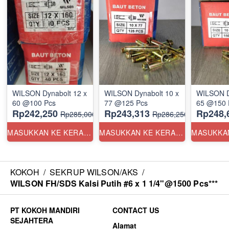
WILSON Dynabolt 12 x
WILSON Dynabolt 10 x
WILSON D
60 @100 Pcs
77 @125 Pcs
65 @150 
Rp242,250
Rp243,313
Rp248,
Rp285,000
Rp286,250
MASUKKAN KE KERANJANG
MASUKKAN KE KERANJANG
KOKOH
/
SEKRUP WILSON/AKS
/
WILSON FH/SDS Kalsi Putih #6 x 1 1/4"@1500 Pcs***
CONTACT US
Alamat