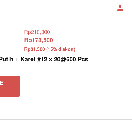
:
Rp210,000
Rp178,500
:
:
Rp31,500 (15% diskon)
tih + Karet #12 x 20@600 Pcs
E