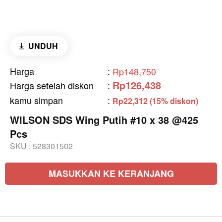
UNDUH
Harga
:
Rp148,750
Rp126,438
Harga setelah diskon
:
kamu simpan
:
Rp22,312 (15% diskon)
WILSON SDS Wing Putih #10 x 38 @425
Pcs
SKU :
528301502
MASUKKAN KE KERANJANG