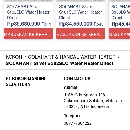
SOLAHART Silver
SOLAHART Silver
SOLAHART
S182SLC Water Heater
S181SLC Water Heater
S303LC W
Direct
Direct
Direct
Rp39,680,000
Rp34,560,000
Rp45,4
Rp49,600,000
Rp43,200,000
MASUKKAN KE KERANJANG
MASUKKAN KE KERANJANG
KOKOH
/
SOLAHART & HANDAL WATERHEATER
/
SOLAHART Silver S302SLC Water Heater Direct
CONTACT US
Alamat
Jl AA Gde Ngurah 128,
Cakranegara Selatan, Mataram
- 83234, NTB, Indonesia
Telepon
087777304222