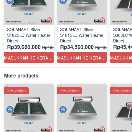
SOLAHART Silver
SOLAHART Silver
SOLAHART
S182SLC Water Heater
S181SLC Water Heater
S303LC W
Direct
Direct
Direct
Rp39,680,000
Rp34,560,000
Rp45,4
Rp49,600,000
Rp43,200,000
MASUKKAN KE KERANJANG
MASUKKAN KE KERANJANG
More products
20% diskon
20% diskon
20% disko