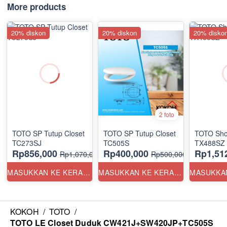
More products
20% diskon
20% diskon
20% disko
2 foto
TOTO SP Tutup Closet
TOTO SP Tutup Closet
TOTO Sho
TC273SJ
TC505S
TX488SZ
Rp856,000
Rp400,000
Rp1,51
Rp1,070,000
Rp500,000
MASUKKAN KE KERANJANG
MASUKKAN KE KERANJANG
KOKOH
/
TOTO
/
TOTO LE Closet Duduk CW421J+SW420JP+TC505S