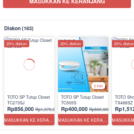
MASUKKAN KE KERANJANG
Diskon
(163)
20% diskon
20% diskon
20% disko
2 foto
TOTO SP Tutup Closet
TOTO SP Tutup Closet
TOTO Sho
TC273SJ
TC505S
TX488SZ
Rp856,000
Rp400,000
Rp1,51
Rp1,070,000
Rp500,000
MASUKKAN KE KERANJANG
MASUKKAN KE KERANJANG