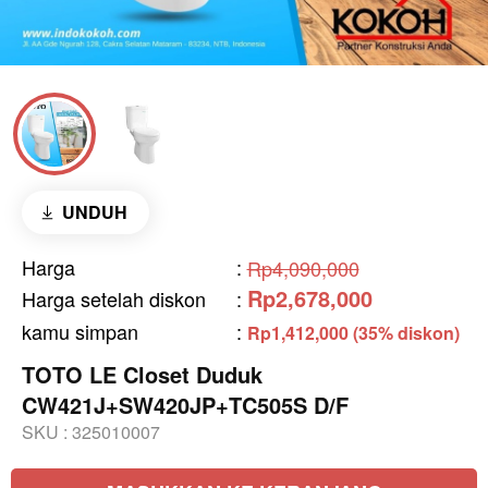
UNDUH
Harga
:
Rp4,090,000
Rp2,678,000
Harga setelah diskon
:
kamu simpan
:
Rp1,412,000 (35% diskon)
TOTO LE Closet Duduk
CW421J+SW420JP+TC505S D/F
SKU :
325010007