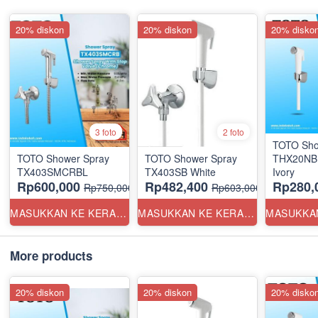
20% diskon
20% diskon
20% disko
3 foto
2 foto
TOTO Sho
TOTO Shower Spray
TOTO Shower Spray
THX20NBP
TX403SMCRBL
TX403SB White
Ivory
Rp600,000
Rp482,400
Rp280,
Rp750,000
Rp603,000
MASUKKAN KE KERANJANG
MASUKKAN KE KERANJANG
More products
20% diskon
20% diskon
20% disko