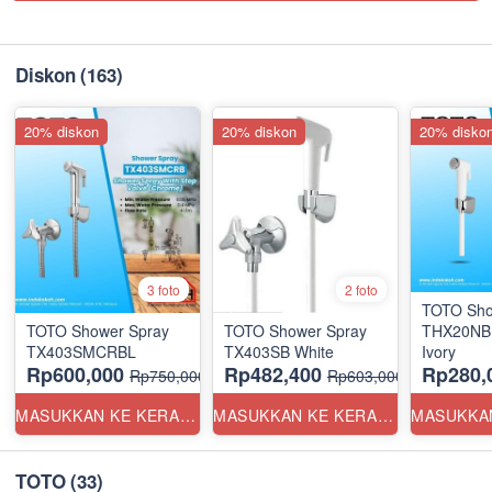
Diskon
(163)
20% diskon
20% diskon
20% disko
3 foto
2 foto
TOTO Sho
TOTO Shower Spray
TOTO Shower Spray
THX20NBP
TX403SMCRBL
TX403SB White
Ivory
Rp600,000
Rp482,400
Rp280,
Rp750,000
Rp603,000
MASUKKAN KE KERANJANG
MASUKKAN KE KERANJANG
TOTO
(33)