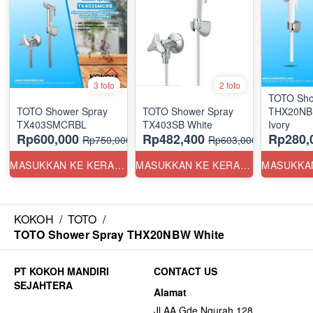
3 foto
2 foto
TOTO Sho
TOTO Shower Spray
TOTO Shower Spray
THX20NBP
TX403SMCRBL
TX403SB White
Ivory
Rp600,000
Rp482,400
Rp280,
Rp750,000
Rp603,000
MASUKKAN KE KERANJANG
MASUKKAN KE KERANJANG
KOKOH
/
TOTO
/
TOTO Shower Spray THX20NBW White
CONTACT US
Alamat
Jl AA Gde Ngurah 128,