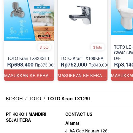
TOTO LE 
3 foto
3 foto
CW421JW
TOTO Kran TX423ST1
TOTO Kran TX109KEA
D/F
Rp698,400
Rp752,000
Rp3,14
Rp873,000
Rp940,000
MASUKKAN KE KERANJANG
MASUKKAN KE KERANJANG
KOKOH
/
TOTO
/
TOTO Kran TX129L
CONTACT US
Alamat
Jl AA Gde Ngurah 128,