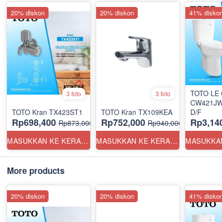
20% diskon
20% diskon
41% disko
TOTO LE 
3 foto
3 foto
CW421JW
TOTO Kran TX423ST1
TOTO Kran TX109KEA
D/F
Rp698,400
Rp752,000
Rp3,14
Rp873,000
Rp940,000
MASUKKAN KE KERANJANG
MASUKKAN KE KERANJANG
More products
20% diskon
20% diskon
41% disko