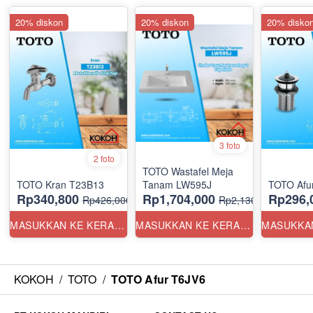
20% diskon
20% diskon
20% disko
3 foto
2 foto
TOTO Wastafel Meja
TOTO Kran T23B13
Tanam LW595J
TOTO Afu
Rp340,800
Rp1,704,000
Rp296,
Rp426,000
Rp2,130,000
MASUKKAN KE KERANJANG
MASUKKAN KE KERANJANG
KOKOH
/
TOTO
/
TOTO Afur T6JV6