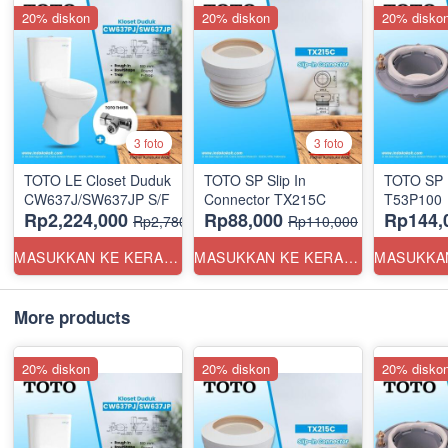
20% diskon
20% diskon
20% disko
3 foto
3 foto
TOTO LE Closet Duduk
TOTO SP Slip In
TOTO SP 
CW637J/SW637JP S/F
Connector TX215C
T53P100
Rp2,224,000
Rp88,000
Rp144,
Rp2,780,000
Rp110,000
MASUKKAN KE KERANJANG
MASUKKAN KE KERANJANG
More products
20% diskon
20% diskon
20% disko