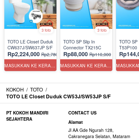
3 foto
3 foto
TOTO LE Closet Duduk
TOTO SP Slip In
TOTO SP 
CW637J/SW637JP S/F
Connector TX215C
T53P100
Rp2,224,000
Rp88,000
Rp144,
Rp2,780,000
Rp110,000
MASUKKAN KE KERANJANG
MASUKKAN KE KERANJANG
KOKOH
/
TOTO
/
TOTO LE Closet Duduk CW53J/SW53JP S/F
CONTACT US
Alamat
Jl AA Gde Ngurah 128,
Cakranegara Selatan, Mataram