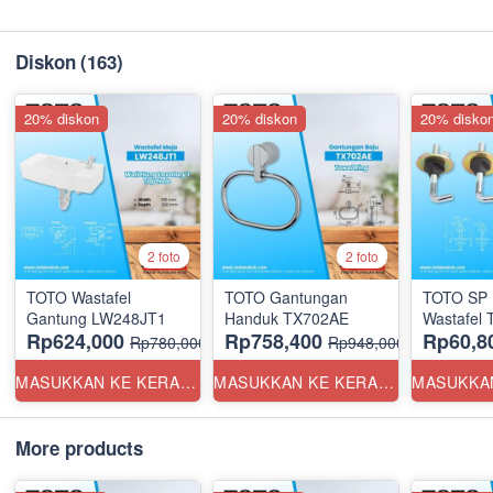
Diskon
(163)
20% diskon
20% diskon
20% disko
2 foto
2 foto
TOTO Wastafel
TOTO Gantungan
TOTO SP 
Gantung LW248JT1
Handuk TX702AE
Wastafel
Rp624,000
Rp758,400
Rp60,8
Rp780,000
Rp948,000
MASUKKAN KE KERANJANG
MASUKKAN KE KERANJANG
More products