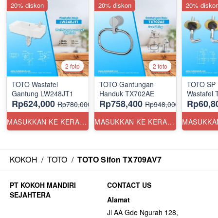
20% diskon
20% diskon
20% disko
2 foto
2 foto
TOTO Wastafel
TOTO Gantungan
TOTO SP 
Gantung LW248JT1
Handuk TX702AE
Wastafel
Rp624,000
Rp758,400
Rp60,8
Rp780,000
Rp948,000
MASUKKAN KE KERANJANG
MASUKKAN KE KERANJANG
KOKOH
/
TOTO
/
TOTO Sifon TX709AV7
CONTACT US
Alamat
Jl AA Gde Ngurah 128,