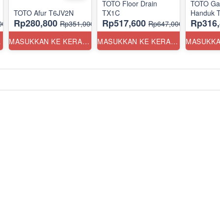
TOTO Floor Drain
TOTO Ga
TOTO Afur T6JV2N
TX1C
Handuk 
Rp280,800
Rp517,600
Rp316,
00
Rp351,000
Rp647,000
ANG
MASUKKAN KE KERANJANG
MASUKKAN KE KERANJANG