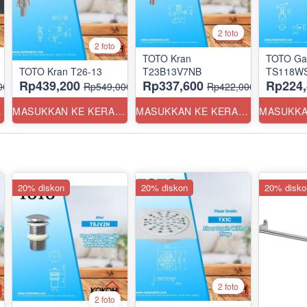
2 foto
2 foto
TOTO Kran
TOTO Ga
TOTO Kran T26-13
T23B13V7NB
TS118WS
Rp439,200
Rp337,600
Rp224,
00
Rp549,000
Rp422,000
ANG
MASUKKAN KE KERANJANG
MASUKKAN KE KERANJANG
20% diskon
20% diskon
20% disko
2 foto
2 foto