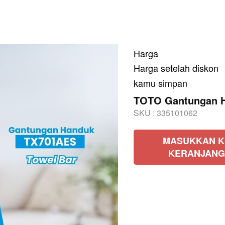
Harga
Harga setelah diskon
kamu simpan
TOTO Gantungan 
SKU :
335101062
MASUKKAN K
KERANJANG