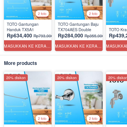
2 foto
2 foto
TOTO Gantungan
TOTO Gantungan Baju
Handuk TX5A1
TX704AES Double
TOTO Kra
Rp634,400
Rp284,000
Rp439,
Rp793,000
Rp355,000
MASUKKAN KE KERANJANG
MASUKKAN KE KERANJANG
More products
20% diskon
20% diskon
20% disko
2 foto
2 foto