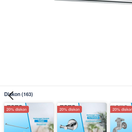
Diskon
(163)
20% diskon
20% diskon
20% disko