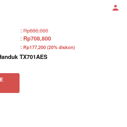
:
Rp886,000
Rp708,800
:
:
Rp177,200 (20% diskon)
Handuk TX701AES
E