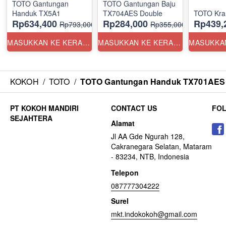
TOTO Gantungan
TOTO Gantungan Baju
Handuk TX5A1
TX704AES Double
TOTO Kra
Rp634,400
Rp284,000
Rp439,
Rp793,000
Rp355,000
MASUKKAN KE KERANJANG
MASUKKAN KE KERANJANG
KOKOH
/
TOTO
/
TOTO Gantungan Handuk TX701AES
CONTACT US
FO
Alamat
Jl AA Gde Ngurah 128,
Cakranegara Selatan, Mataram
- 83234, NTB, Indonesia
Telepon
087777304222
Surel
mkt.indokokoh@gmail.com