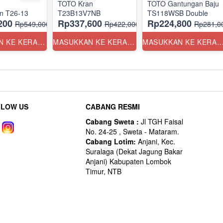
TOTO Kran
TOTO Gantungan Baju
n T26-13
T23B13V7NB
TS118WSB Double
200
Rp337,600
Rp224,800
Rp549,000
Rp422,000
Rp281,0
MASUKKAN KE KERANJANG
MASUKKAN KE KERANJANG
MASUKKAN KE KERANJ
LLOW US
CABANG RESMI