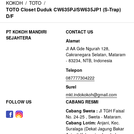
KOKOH
/
TOTO
/
TOTO Closet Duduk CW635PJ/SW635JP1 (S-Trap)
D/F
CONTACT US
Alamat
Jl AA Gde Ngurah 128,
Cakranegara Selatan, Mataram
- 83234, NTB, Indonesia
Telepon
087777304222
Surel
mkt.indokokoh@gmail.com
FOLLOW US
CABANG RESMI