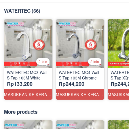
WATERTEC
(66)
2 foto
2 foto
WATERTEC MC3 Wall
WATERTEC MC4 Wall
WATERTEC
S Tap 103M White
S Tap 103M Chrome
S Tap XQ
Rp133,200
Rp244,200
Rp244,
MASUKKAN KE KERANJANG
MASUKKAN KE KERANJANG
More products