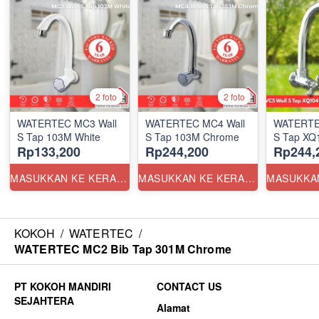
2 foto
2 foto
WATERTEC MC3 Wall
WATERTEC MC4 Wall
WATERTEC
S Tap 103M White
S Tap 103M Chrome
S Tap XQ
Rp133,200
Rp244,200
Rp244,
MASUKKAN KE KERANJANG
MASUKKAN KE KERANJANG
KOKOH
/
WATERTEC
/
WATERTEC MC2 Bib Tap 301M Chrome
CONTACT US
Alamat