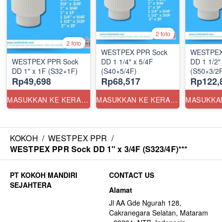
2 foto
2 foto
WESTPEX PPR Sock
WESTPEX
WESTPEX PPR Sock
DD 1 1/4" x 5/4F
DD 1 1/2"
DD 1" x 1F (S32×1F)
(S40×5/4F)
(S50×3/2
Rp49,698
Rp68,517
Rp122,
MASUKKAN KE KERANJANG
MASUKKAN KE KERANJANG
KOKOH
/
WESTPEX PPR
/
WESTPEX PPR Sock DD 1" x 3/4F (S323/4F)***
CONTACT US
Alamat
Jl AA Gde Ngurah 128,
Cakranegara Selatan, Mataram