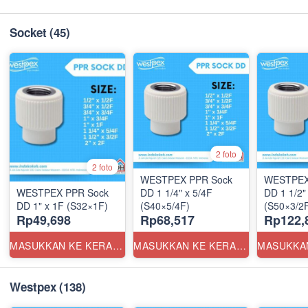
Socket
(45)
2 foto
2 foto
WESTPEX PPR Sock
WESTPEX
WESTPEX PPR Sock
DD 1 1/4" x 5/4F
DD 1 1/2"
DD 1" x 1F (S32×1F)
(S40×5/4F)
(S50×3/2
Rp49,698
Rp68,517
Rp122,
MASUKKAN KE KERANJANG
MASUKKAN KE KERANJANG
Westpex
(138)