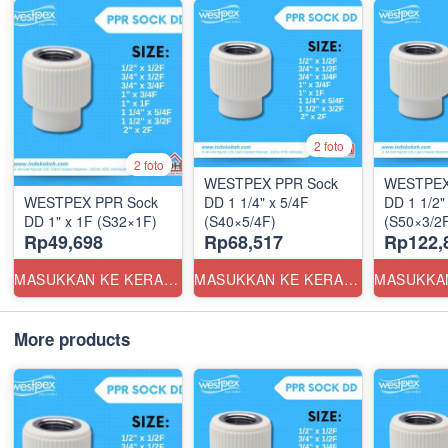
2 foto
2 foto
WESTPEX PPR Sock
WESTPEX
WESTPEX PPR Sock
DD 1 1/4" x 5/4F
DD 1 1/2"
DD 1" x 1F (S32×1F)
(S40×5/4F)
(S50×3/2
Rp49,698
Rp68,517
Rp122,
MASUKKAN KE KERANJANG
MASUKKAN KE KERANJANG
More products