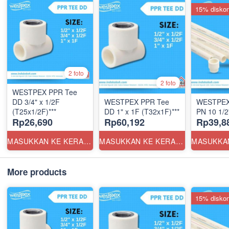
15% disko
2 foto
2 foto
WESTPEX PPR Tee
DD 3/4" x 1/2F
WESTPEX PPR Tee
WESTPEX
(T25x1/2F)***
DD 1" x 1F (T32x1F)***
PN 10 1/2
Rp26,690
Rp60,192
Rp39,8
MASUKKAN KE KERANJANG
MASUKKAN KE KERANJANG
More products
15% disko