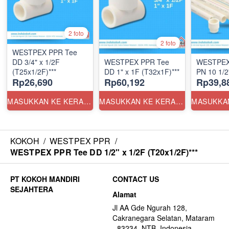
2 foto
2 foto
WESTPEX PPR Tee
DD 3/4" x 1/2F
WESTPEX PPR Tee
WESTPEX
(T25x1/2F)***
DD 1" x 1F (T32x1F)***
PN 10 1/2
Rp26,690
Rp60,192
Rp39,8
MASUKKAN KE KERANJANG
MASUKKAN KE KERANJANG
KOKOH
/
WESTPEX PPR
/
WESTPEX PPR Tee DD 1/2" x 1/2F (T20x1/2F)***
CONTACT US
Alamat
Jl AA Gde Ngurah 128,
Cakranegara Selatan, Mataram
- 83234, NTB, Indonesia