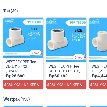
Tee
(30)
2 foto
2 foto
WESTPEX PPR Tee
DD 3/4" x 1/2F
WESTPEX PPR Tee
WESTPEX
(T25x1/2F)***
DD 1" x 1F (T32x1F)***
1/2" (20
Rp26,690
Rp60,192
Rp4,44
MASUKKAN KE KERANJANG
MASUKKAN KE KERANJANG
Westpex
(138)